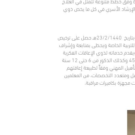
ندة وفق خطط متنوعة تتمثل في العلاج
 الإرشاد الأسري في كل ما يخص ذوي
وقد بدأ تقديم خدمات الرعاية النهارية للمستفيدين من ذوي الإعاقة منذ افتتاح المجمع بتاريخ 27/3/1432هـ وبتاريخ 23/2/1440هـ حصل على ترخيص
 ) للتربية الخاصة ويحظى بمتابعة وإشراف
ويقدم خدماته لذوي الإعاقات الفكرية
المتوسطة والشديدة من القابلين والقابلات للتدريب مركز الإناث يخدم المستفيدات من عمر 6 سنوات وحتى 45 وكذلك الذكور من 6 حتى 12 سنة
ة الأولية وشعبة التأهيل المهني وفقاً لطبيعة إعاقتهم
ليها فريق متكامل ومتعدد التخصصات، من المعلمين
ت مجهزة بكاميرات مراقبة.