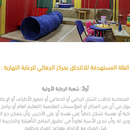
الفئة المستهدفة للالتحاق بمركز الجفالي للرعاية النهارية :
أولاً: شعبة الرعاية الأولية
ول في أي من المراكز أو المؤسسات التعليمية (التعليم العام أو برامج الت
كية أو نفسية تشكل خطراً على نفسه أو على الآخرين. وأن يتمكن ذو ا
دوري له، وأن تبدي الأسرة تعاوناً في تطبيق البرامج التأهيلية والتدريبية 
قبل المركز مع الالتزام بقواعد المركز ونظمه.